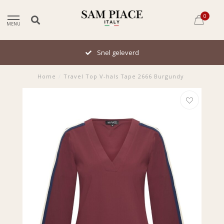
0
MENU
Snel geleverd
Home
/
Travel Top V-hals Tape 2666 Burgundy