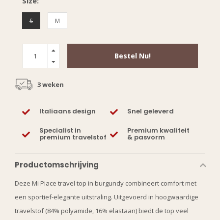
Size:
S
M
Bestel Nu!
3 weken
Italiaans design
Snel geleverd
Specialist in
Premium kwaliteit
premium travelstof
& pasvorm
Productomschrijving
Deze Mi Piace travel top in burgundy combineert comfort met
een sportief-elegante uitstraling. Uitgevoerd in hoogwaardige
travelstof (84% polyamide, 16% elastaan) biedt de top veel