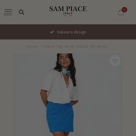
0
MENU
Italiaans design
Home
/
Travel Top Wrap 202838 Off White