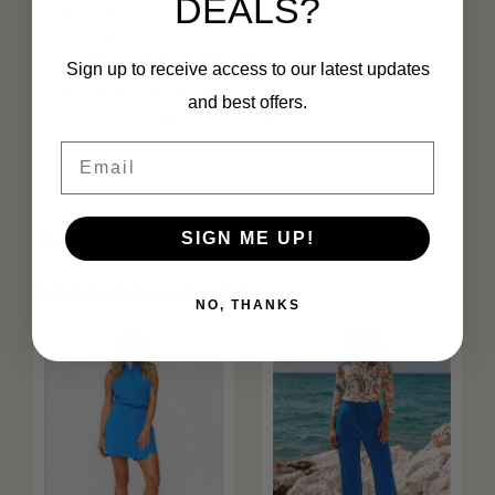
DEALS?
Kreukvrij en sneldrogend
Lichtgewicht en ademend
Flatterende vrouwelijke pasvorm
Sign up to receive access to our latest updates
Perfect voor casual en zakelijke outfits
Onderhoudsvriendelijk
and best offers.
Moderne elegante uitstraling
Email
Specificaties
SIGN ME UP!
Gerelateerde producten
NO, THANKS