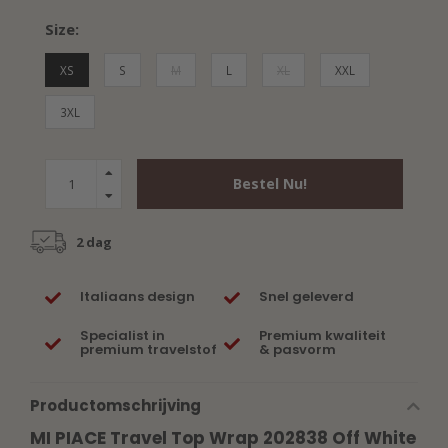
Size:
XS
S
M
L
XL
XXL
3XL
Bestel Nu!
2 dag
Italiaans design
Snel geleverd
Specialist in
Premium kwaliteit
premium travelstof
& pasvorm
Productomschrijving
MI PIACE Travel Top Wrap 202838 Off White