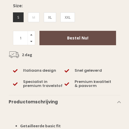
Size:
S
M
XL
XXL
Bestel Nu!
2 dag
Italiaans design
Snel geleverd
Specialist in
Premium kwaliteit
premium travelstof
& pasvorm
Productomschrijving
Getailleerde basic fit