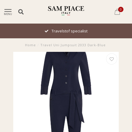
0
MENU
Travelstof specialist
Home
/
Travel Uni Jumpsuit 2033 Dark-Blue