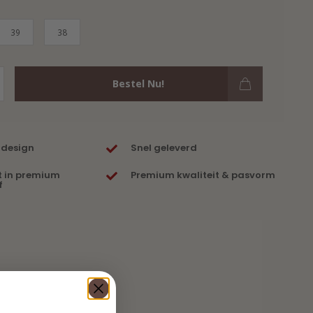
39
38
Bestel Nu!
 design
Snel geleverd
t in premium
Premium kwaliteit & pasvorm
f