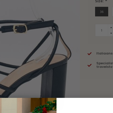
Size:
*
36
Italiaans
Specialis
travelsto