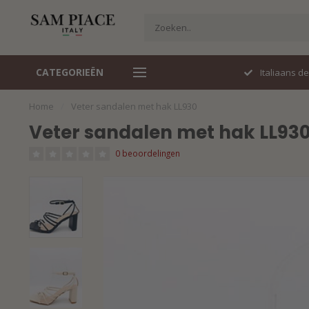
CATEGORIEËN
Perfecte pasvorm
Italiaans d
Home
/
Veter sandalen met hak LL930
Veter sandalen met hak LL93
0 beoordelingen