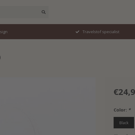
esign
Travelstof specialist
0
€24,
Color:
*
Black