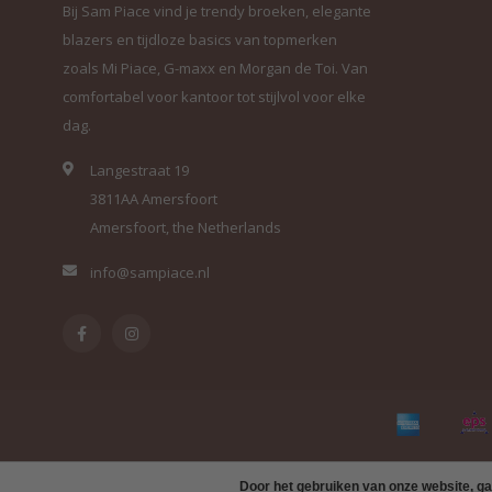
Bij Sam Piace vind je trendy broeken, elegante
blazers en tijdloze basics van topmerken
zoals Mi Piace, G-maxx en Morgan de Toi. Van
comfortabel voor kantoor tot stijlvol voor elke
dag.
Langestraat 19
3811AA Amersfoort
Amersfoort, the Netherlands
info@sampiace.nl
Door het gebruiken van onze website, ga