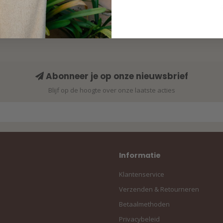
Abonneer je op onze nieuwsbrief
Blijf op de hoogte over onze laatste acties
Informatie
Klantenservice
Verzenden & Retourneren
Betaalmethoden
Privacybeleid