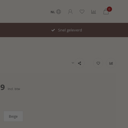
0
NL
Snel geleverd
99
Incl. btw
Beige