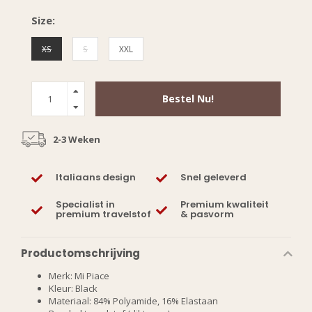
Size:
XS
S
XXL
Bestel Nu!
2-3 Weken
Italiaans design
Snel geleverd
Specialist in
Premium kwaliteit
premium travelstof
& pasvorm
Productomschrijving
Merk: Mi Piace
Kleur: Black
Materiaal: 84% Polyamide, 16% Elastaan