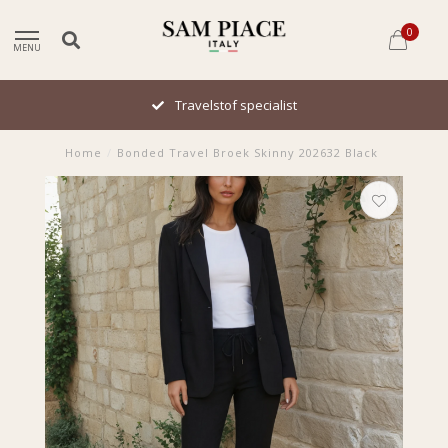
0
MENU
Travelstof specialist
Home
/
Bonded Travel Broek Skinny 202632 Black