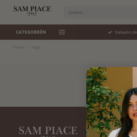
CATEGORIEËN
Perfecte pasvorm
Italiaans d
Home
/
Tags