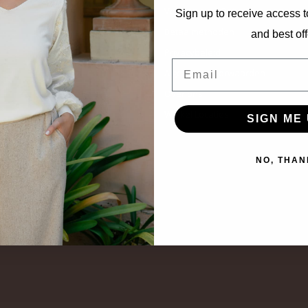
Verzenden & Retourneren
Sign up to receive access t
Betaalmethoden
and best off
Privacybeleid
Email
Algemene voorwaarden
Over ons
Winkel Locaties
SIGN ME 
NO, THAN