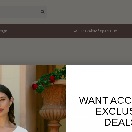
esign
Travelstof specialist
Abonneer je op onze nieuwsbrief
Blijf op de hoogte over onze laatste acties
WANT ACC
EXCLU
Informatie
DEAL
Klantenservice