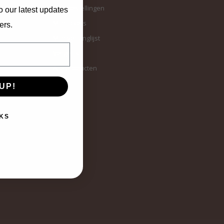
Mijn bestellingen
o our latest updates
Mijn tickets
ers.
Mijn verlanglijst
Vergelijk
Alle producten
UP!
KS