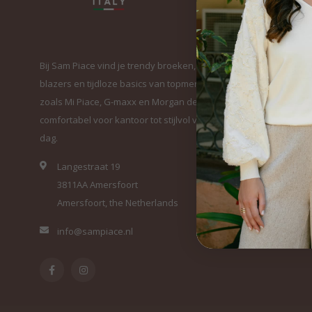
Bij Sam Piace vind je trendy broeken, elegante
blazers en tijdloze basics van topmerken
zoals Mi Piace, G-maxx en Morgan de Toi. Van
comfortabel voor kantoor tot stijlvol voor elke
dag.
Langestraat 19
3811AA Amersfoort
Amersfoort, the Netherlands
info@sampiace.nl