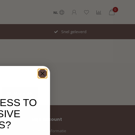
0
NL
Snel geleverd
Abonneer
ESS TO
SIVE
Mijn account
S?
Account informatie