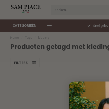
CATEGORIEËN
Travelstof specialist
Snel gelev
Home
/
Tags
/
kleding
Producten getagd met kledin
FILTERS