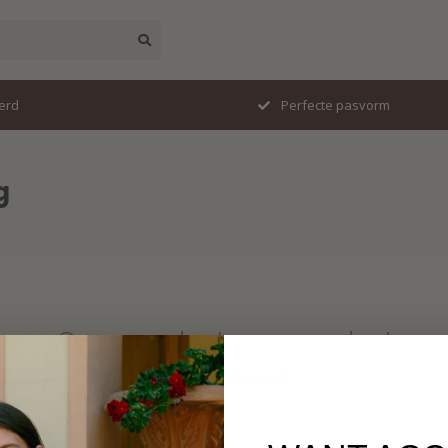
erd
Perfecte pasvorm
g
Geen producten gevonden!
VERDER WINKELEN