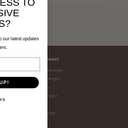
ESS TO
SIVE
S?
Abonneer
o our latest updates
ers.
Mijn account
Account informatie
Mijn bestellingen
UP!
Mijn tickets
Mijn verlanglijst
KS
Vergelijk
Alle producten