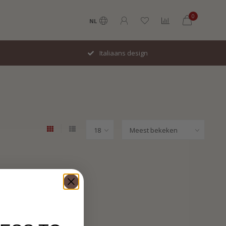
0
NL
Italiaans design