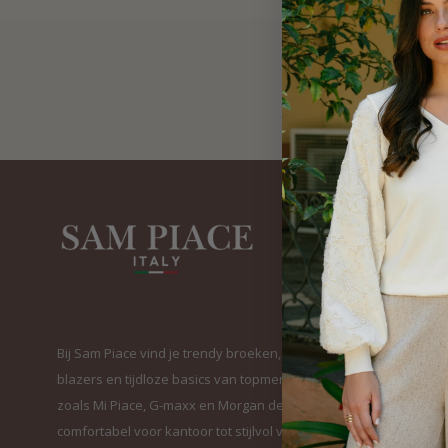
Bij Sam Piace vind je trendy broeken, elegante
blazers en tijdloze basics van topmerken
zoals Mi Piace, G-maxx en Morgan de Toi. Van
comfortabel voor kantoor tot stijlvol voor elke