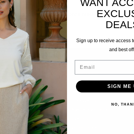
WANT ACC
EXCLU
Abonneer je op onze nieuwsbrief
DEAL
Blijf op de hoogte over onze laatste acties
Sign up to receive access t
and best off
Informatie
Email
Klantenservice
Verzenden & Retourneren
SIGN ME 
Betaalmethoden
Privacybeleid
NO, THAN
Algemene voorwaarden
Over ons
Winkel Locaties