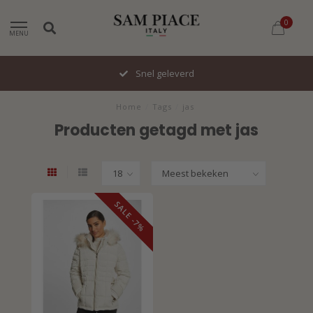
0
MENU
Snel geleverd
Home
/
Tags
/
jas
Producten getagd met jas
SALE -7%