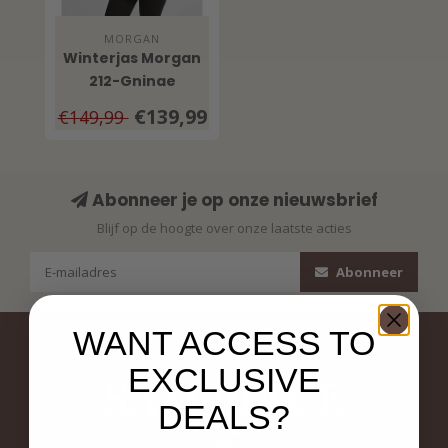
MORGAN
Winterjas Morgan
212-Gninae
€139,99
€149,99
Abonneer je op onze nieuwsbrief
Blijf op de hoogte over onze laatste acties
Abonneer
WANT ACCESS TO
EXCLUSIVE
DEALS?