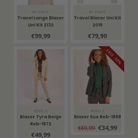
MI PIACE
MI PIACE
Travel Lange Blazer
Travel Blazer Uni Kit
Uni Kit 2132
2015
€99,99
€79,99
SALE -50%
REBELZ
REBELZ
Blazer Tyra Beige
Blazer Sue Reb-1868
Reb-1872
€34,99
€69,99
€49,99