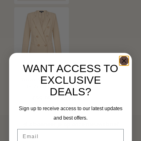
WANT ACCESS TO
MI PIACE
EXCLUSIVE
Travel Mid Blazer
Uni Sand 2237
DEALS?
€59,99
Sign up to receive access to our latest updates
and best offers.
Abonneer je op onze nieuwsbrief
Email
Blijf op de hoogte over onze laatste acties