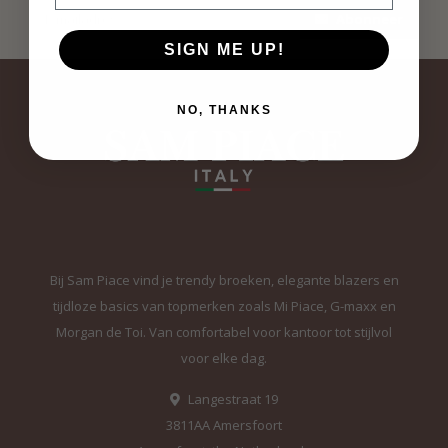
Abonneer
SIGN ME UP!
NO, THANKS
Bij Sam Piace vind je trendy broeken, elegante blazers en
tijdloze basics van topmerken zoals Mi Piace, G-maxx en
Morgan de Toi. Van comfortabel voor kantoor tot stijlvol
voor elke dag.
Langestraat 19
3811AA Amersfoort