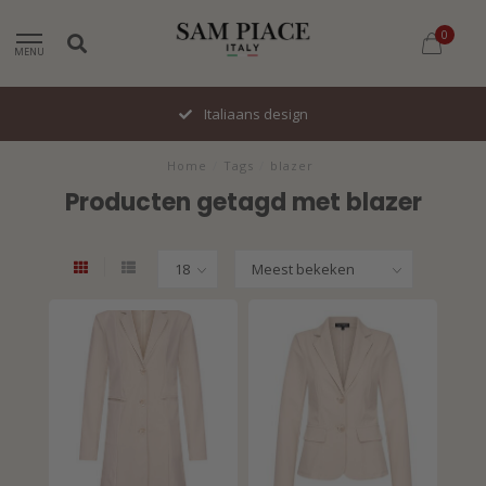
0
MENU
Italiaans design
Home
/
Tags
/
blazer
Producten getagd met blazer