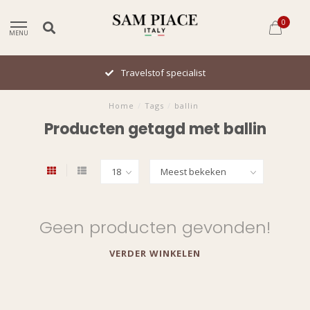
0
MENU
Travelstof specialist
Home
/
Tags
/
ballin
Producten getagd met ballin
Geen producten gevonden!
VERDER WINKELEN