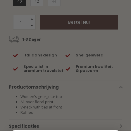
40
42
44
Bestel Nu!
1-3 Dagen
Italiaans design
Snel geleverd
Specialist in
Premium kwaliteit
premium travelstof
& pasvorm
Productomschrijving
Women's georgette top
All-over floral print
V-neck with ties at front
Ruffles
Specificaties