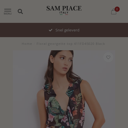
0
MENU
Snel geleverd
Home
/
Floral georgette top 411FD45020 Black