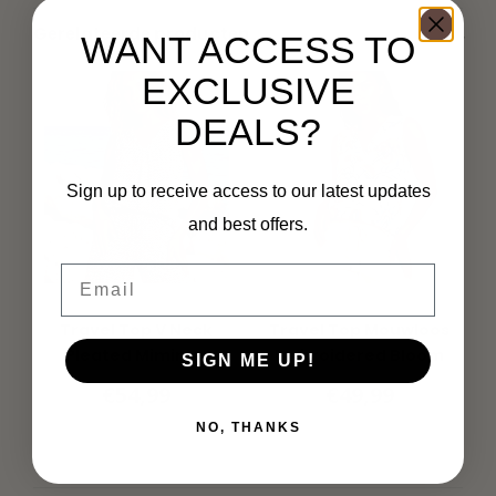
Gerelateerde producten
WANT ACCESS TO
EXCLUSIVE
DEALS?
Sign up to receive access to our latest updates
and best offers.
Email
MI PIACE
MI PIACE
Travel Top V Neck
Travel Top Mouwloos
Pleated Mimimal
Embroidered Bloom
SIGN ME UP!
Print 202814 Espresso
Print 202425
€54,99
€49,99
Multicolour
NO, THANKS