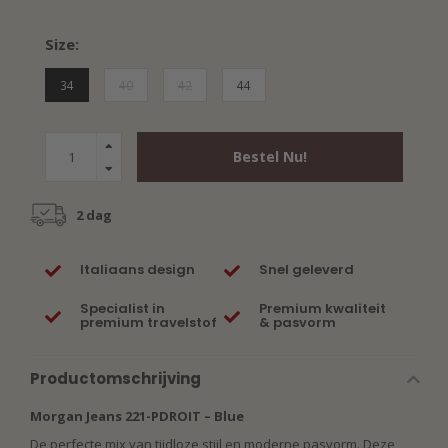
Size:
34
40
42
44
Bestel Nu!
2 dag
Italiaans design
Snel geleverd
Specialist in
Premium kwaliteit
premium travelstof
& pasvorm
Productomschrijving
Morgan Jeans 221-PDROIT – Blue
De perfecte mix van tijdloze stijl en moderne pasvorm. Deze