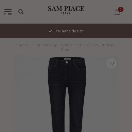
0
MENU
Italiaans design
Home
/
Gebleekte spijkerbroek Slim Fit 221-PDROIT
Blue