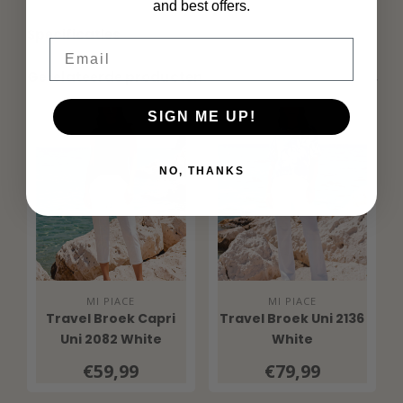
and best offers.
Specificaties
Email
Gerelateerde producten
SIGN ME UP!
NO, THANKS
MI PIACE
MI PIACE
Travel Broek Capri
Travel Broek Uni 2136
Uni 2082 White
White
€59,99
€79,99