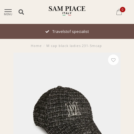
0
MENU
Travelstof specialist
Home
/
M cap black ladies 231-5mcap