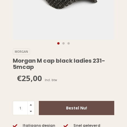
MORGAN
Morgan M cap black ladies 231-
5mcap
€25,00
Incl. btw
Bestel Nu!
Italiaans design
Snel geleverd