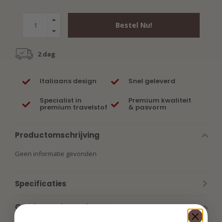
Bestel Nu!
2 dag
Italiaans design
Snel geleverd
Specialist in
Premium kwaliteit
premium travelstof
& pasvorm
Productomschrijving
Geen informatie gevonden
Specificaties
Gerelateerde producten