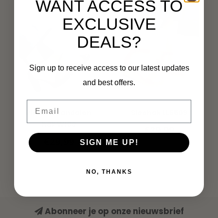
WANT ACCESS TO
EXCLUSIVE
DEALS?
Sign up to receive access to our latest updates
and best offers.
Email
Plateau sandalen
Sleehak LL6509
hak W100
€29,99
€29,99
SIGN ME UP!
NO, THANKS
Abonneer je op onze nieuwsbrief