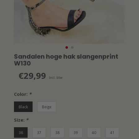
Sandalen hoge hak slangenprint
W130
€29,99
Incl. btw
Color:
*
Black
Beige
Size:
*
36
37
38
39
40
41