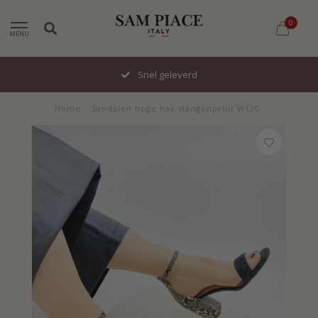
0
MENU
Snel geleverd
Home
/
Sandalen hoge hak slangenprint W130