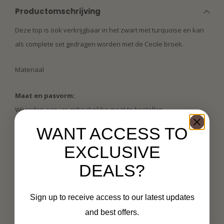
Productomschrijving
Deze top is ook verkrijgbaar in het zwart met turquoise en kan
als complete set gedragen worden met de Cecile broek.
Materiaal
Maat en pasvorm:
Wij raden aan uw gebruikelijke maat te bestellen.
WANT ACCESS TO
Materiaal:
EXCLUSIVE
85% Polyamide 15% Elastaan
DEALS?
Wasvoorschriften:
Machine wasbaar: tot 30°c, niet in de droger.
Sign up to receive access to our latest updates
and best offers.
Gerelateerde producten