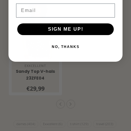
Email
SIGN ME UP!
NO, THANKS
EXXCELLENT
Sandy Top V-hals
23ZFE04
€29,99
dames
(404)
Exxcellent
(6)
t-shirt
(129)
travel
(203)