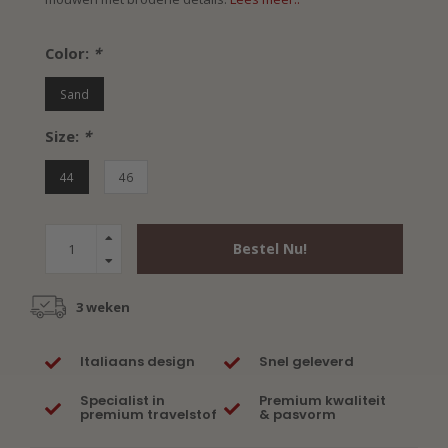
Color:
*
Sand
Size:
*
44
46
Bestel Nu!
3 weken
Italiaans design
Snel geleverd
Specialist in
Premium kwaliteit
premium travelstof
& pasvorm