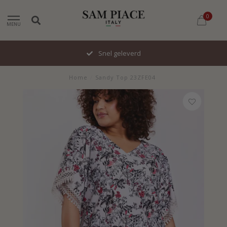
0
MENU
Snel geleverd
Home
/
Sandy Top 23ZFE04