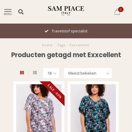
0
MENU
Travelstof specialist
Home
/
Tags
/
Exxcellent
Producten getagd met Exxcellent
SALE -63%