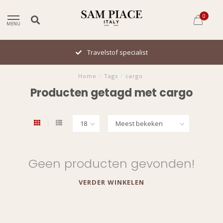
0
MENU
Travelstof specialist
Home
/
Tags
/
cargo
Producten getagd met cargo
Geen producten gevonden!
VERDER WINKELEN