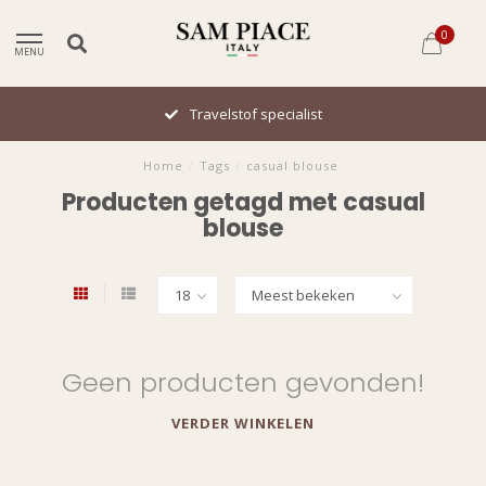
0
MENU
Travelstof specialist
Home
/
Tags
/
casual blouse
Producten getagd met casual
blouse
Geen producten gevonden!
VERDER WINKELEN