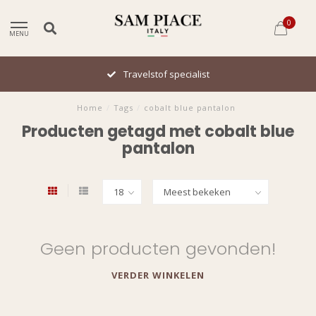
0
MENU
Travelstof specialist
Home
/
Tags
/
cobalt blue pantalon
Producten getagd met cobalt blue
pantalon
Geen producten gevonden!
VERDER WINKELEN