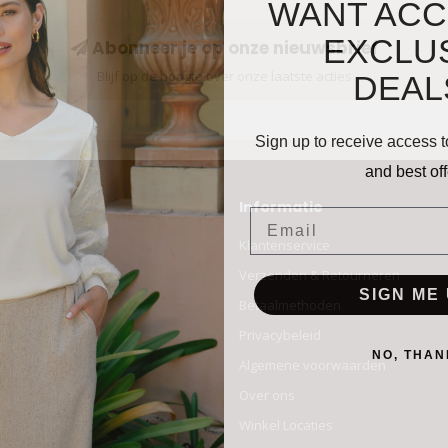
WANT ACC
EXCLU
Abonneer je op onze nieuwsbrief
DEAL
Blijf op de hoogte over onze laatste acties
Sign up to receive access t
and best off
Informatie
Email
Klantenservice
Verzenden & Retourneren
SIGN ME 
Betaalmethoden
Privacybeleid
NO, THAN
Algemene voorwaarden
Over ons
Winkel Locaties