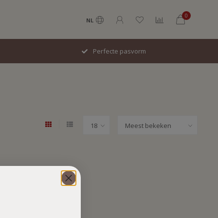
0
NL
Perfecte pasvorm