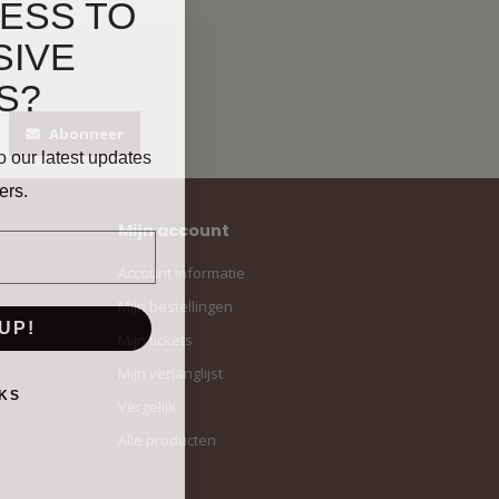
ESS TO
SIVE
S?
Abonneer
o our latest updates
ers.
Mijn account
Account informatie
Mijn bestellingen
UP!
Mijn tickets
Mijn verlanglijst
KS
Vergelijk
Alle producten