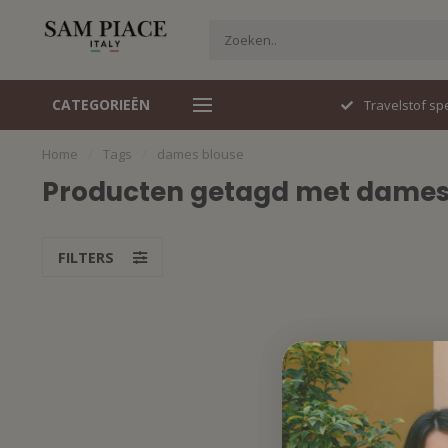
CATEGORIEËN
Italiaans design
Travelstof spe
Home
/
Tags
/
dames blouse
Producten getagd met dames
FILTERS