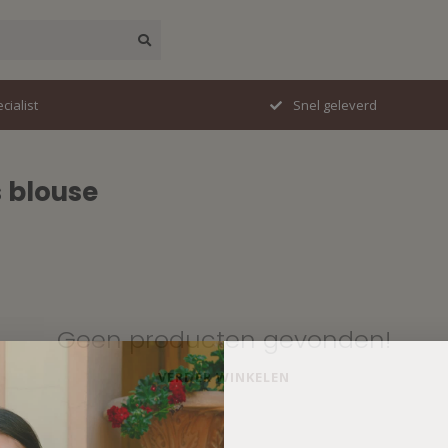
cialist
Snel geleverd
 blouse
Geen producten gevonden!
VERDER WINKELEN