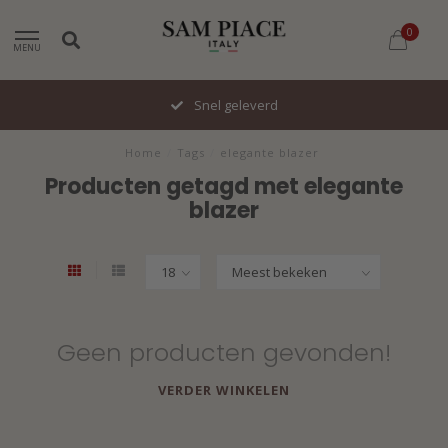
0
MENU
Snel geleverd
Home
/
Tags
/
elegante blazer
Producten getagd met elegante
blazer
Geen producten gevonden!
VERDER WINKELEN