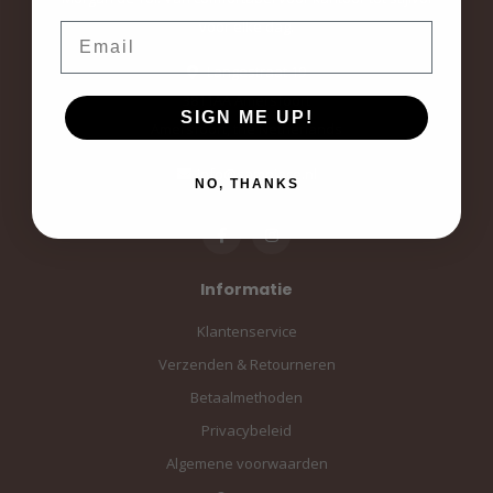
voor elke dag.
Email
Langestraat 19
3811AA Amersfoort
SIGN ME UP!
Amersfoort, the Netherlands
info@sampiace.nl
NO, THANKS
Informatie
Klantenservice
Verzenden & Retourneren
Betaalmethoden
Privacybeleid
Algemene voorwaarden