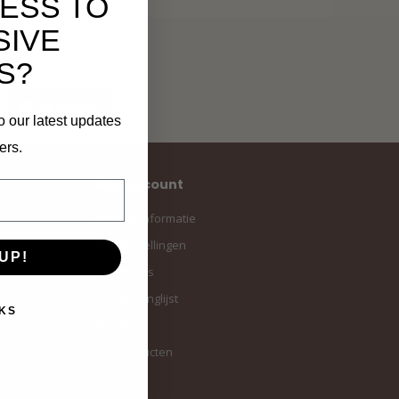
ESS TO
SIVE
S?
Abonneer
o our latest updates
ers.
Mijn account
Account informatie
Mijn bestellingen
UP!
Mijn tickets
Mijn verlanglijst
KS
Vergelijk
Alle producten