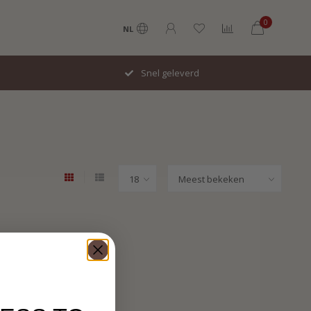
0
NL
Snel geleverd