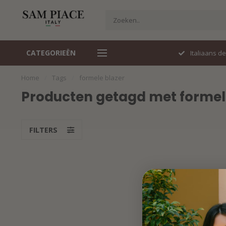
CATEGORIEËN
Perfecte pasvorm
Italiaans d
Home
/
Tags
/
formele blazer
Producten getagd met formel
FILTERS