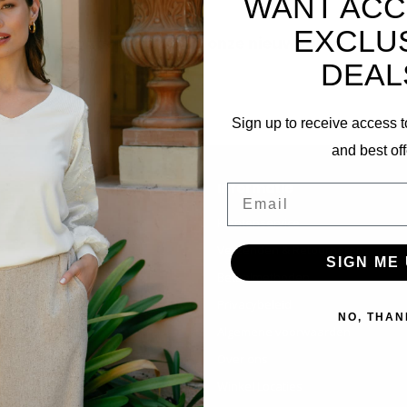
WANT ACC
EXCLU
Abonneer je op onze nieuwsbrief
DEAL
Blijf op de hoogte over onze laatste acties
Sign up to receive access t
and best off
Informatie
Email
Klantenservice
Verzenden & Retourneren
SIGN ME 
Betaalmethoden
Privacybeleid
NO, THAN
Algemene voorwaarden
Over ons
Winkel Locaties