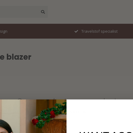
esign
Travelstof specialist
e blazer
Geen producten gevonden!
VERDER WINKELEN