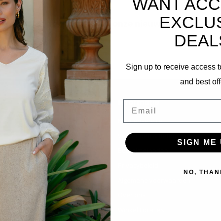
WANT ACC
EXCLU
Abonneer je op onze nieuwsbrief
DEAL
Blijf op de hoogte over onze laatste acties
Sign up to receive access t
and best off
Informatie
Email
Klantenservice
Verzenden & Retourneren
SIGN ME 
Betaalmethoden
Privacybeleid
NO, THAN
Algemene voorwaarden
Over ons
Winkel Locaties