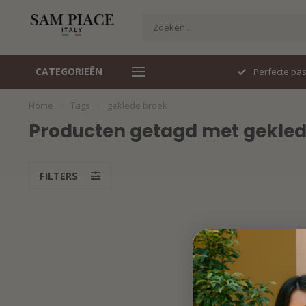
CATEGORIEËN
Snel geleverd
Perfecte pa
Home
/
Tags
/
geklede broek
Producten getagd met gekled
FILTERS