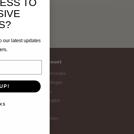
ESS TO
SIVE
S?
Abonneer
o our latest updates
ers.
Mijn account
Account informatie
Mijn bestellingen
UP!
Mijn tickets
Mijn verlanglijst
KS
Vergelijk
Alle producten