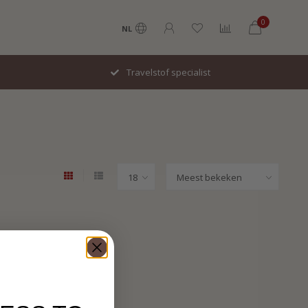
0
NL
Travelstof specialist