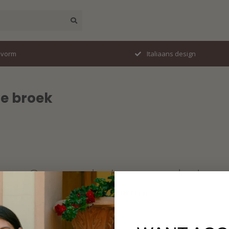
svorm
Italiaans design
e broek
Geen producten gevonden!
VERDER WINKELEN