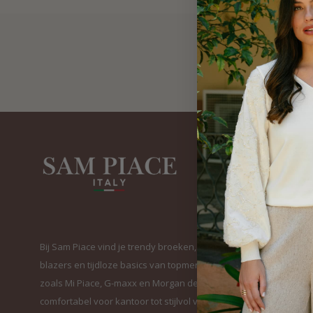
Bij Sam Piace vind je trendy broeken, elegante
blazers en tijdloze basics van topmerken
zoals Mi Piace, G-maxx en Morgan de Toi. Van
comfortabel voor kantoor tot stijlvol voor elke