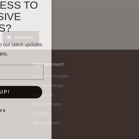
ESS TO
SIVE
S?
Abonneer
o our latest updates
ers.
Mijn account
Account informatie
Mijn bestellingen
UP!
Mijn tickets
Mijn verlanglijst
KS
Vergelijk
Alle producten