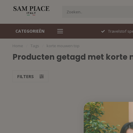
CATEGORIEËN
Italiaans design
Travelstof spe
Home
/
Tags
/
korte mouwen top
Producten getagd met korte
FILTERS