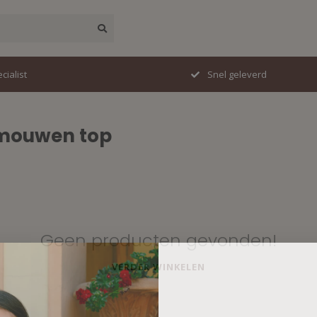
cialist
Snel geleverd
 mouwen top
Geen producten gevonden!
VERDER WINKELEN