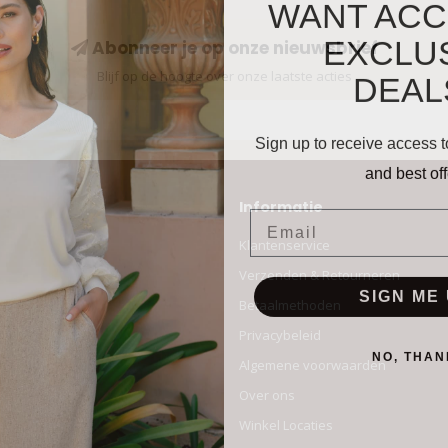
WANT ACC
EXCLU
Abonneer je op onze nieuwsbrief
DEAL
Blijf op de hoogte over onze laatste acties
Sign up to receive access t
and best off
Informatie
Email
Klantenservice
Verzenden & Retourneren
SIGN ME 
Betaalmethoden
Privacybeleid
NO, THAN
Algemene voorwaarden
Over ons
Winkel Locaties