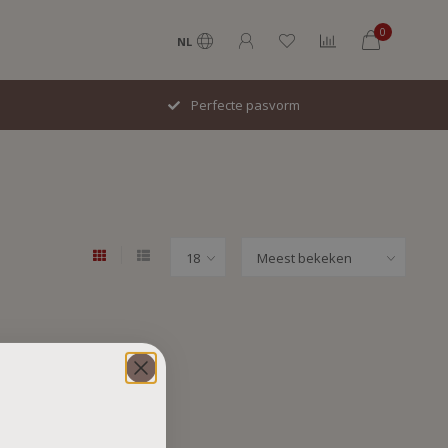
0
NL
Perfecte pasvorm