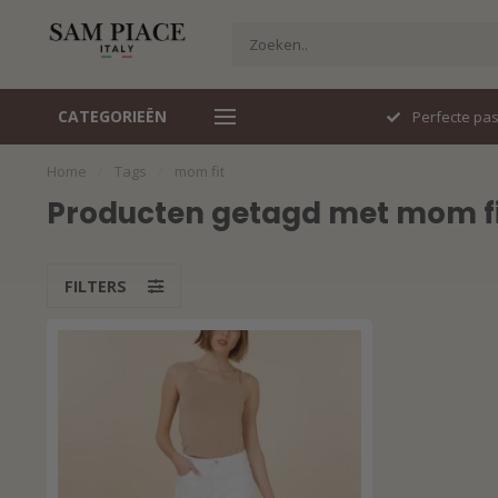
CATEGORIEËN
Snel geleverd
Perfecte pa
Home
/
Tags
/
mom fit
Producten getagd met mom fi
FILTERS