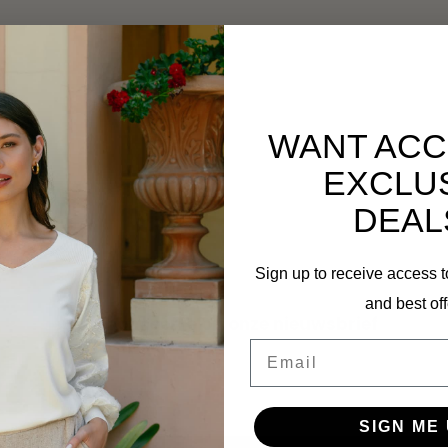
WANT ACC
EXCLU
DEAL
Sign up to receive access t
and best off
Abonneer je op onze nieuwsbrief
Email
Blijf op de hoogte over onze laatste acties
SIGN ME 