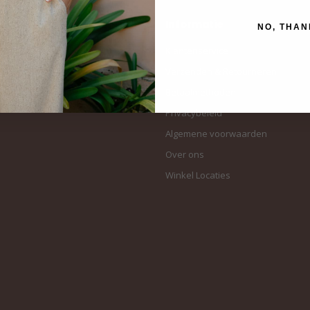
Informatie
NO, THAN
Klantenservice
Verzenden & Retourneren
Betaalmethoden
Privacybeleid
Algemene voorwaarden
Over ons
Winkel Locaties