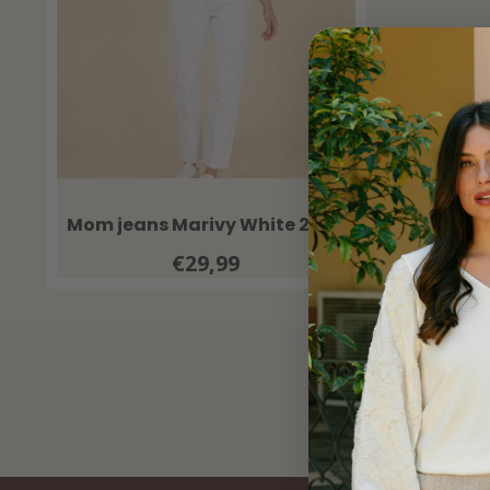
Mom jeans Marivy White 2083
€29,99