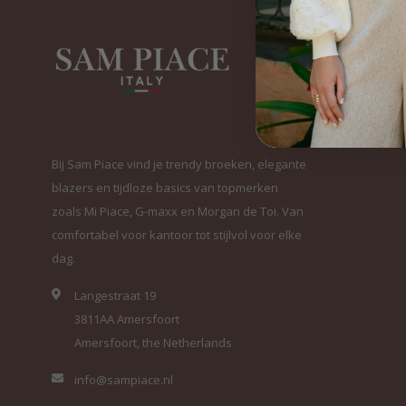
Bij Sam Piace vind je trendy broeken, elegante
blazers en tijdloze basics van topmerken
zoals Mi Piace, G-maxx en Morgan de Toi. Van
comfortabel voor kantoor tot stijlvol voor elke
dag.
Langestraat 19
3811AA Amersfoort
Amersfoort, the Netherlands
info@sampiace.nl