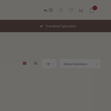
0
NL
Travelstof specialist