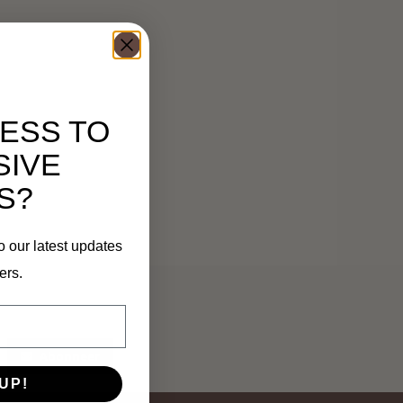
ESS TO
SIVE
S?
o our latest updates
ers.
Abonneer
UP!