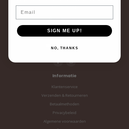
voor elke dag.
Email
Langestraat 19
3811AA Amersfoort
SIGN ME UP!
Amersfoort, the Netherlands
info@sampiace.nl
NO, THANKS
Informatie
Klantenservice
Verzenden & Retourneren
Betaalmethoden
Privacybeleid
Algemene voorwaarden