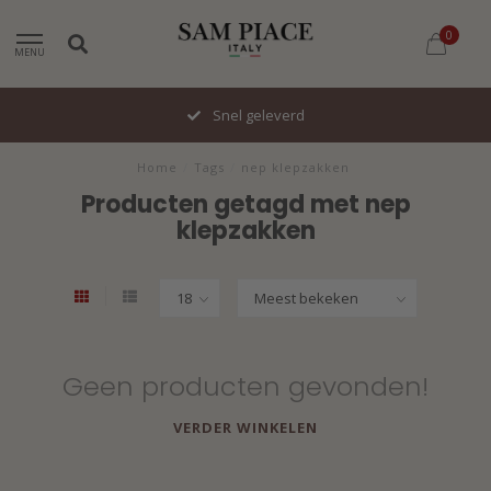
0
MENU
Snel geleverd
Home
/
Tags
/
nep klepzakken
Producten getagd met nep
klepzakken
Geen producten gevonden!
VERDER WINKELEN