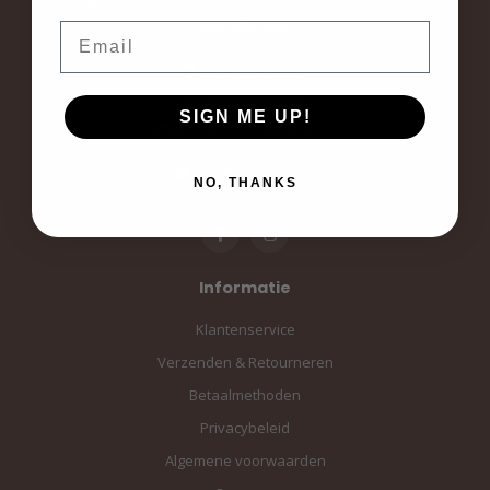
voor elke dag.
Email
Langestraat 19
3811AA Amersfoort
SIGN ME UP!
Amersfoort, the Netherlands
info@sampiace.nl
NO, THANKS
Informatie
Klantenservice
Verzenden & Retourneren
Betaalmethoden
Privacybeleid
Algemene voorwaarden