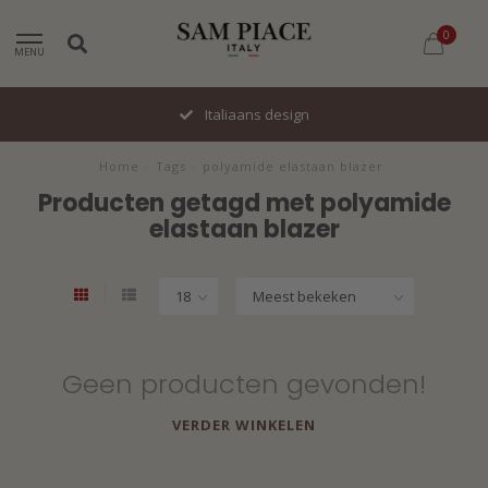
0
MENU
Italiaans design
Home
/
Tags
/
polyamide elastaan blazer
Producten getagd met polyamide
elastaan blazer
Geen producten gevonden!
VERDER WINKELEN