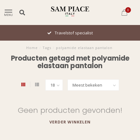
0
MENU
Travelstof specialist
Home
/
Tags
/
polyamide elastaan pantalon
Producten getagd met polyamide
elastaan pantalon
Geen producten gevonden!
VERDER WINKELEN