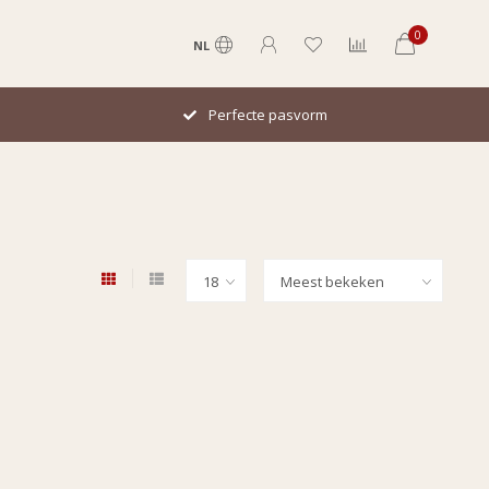
0
NL
Perfecte pasvorm