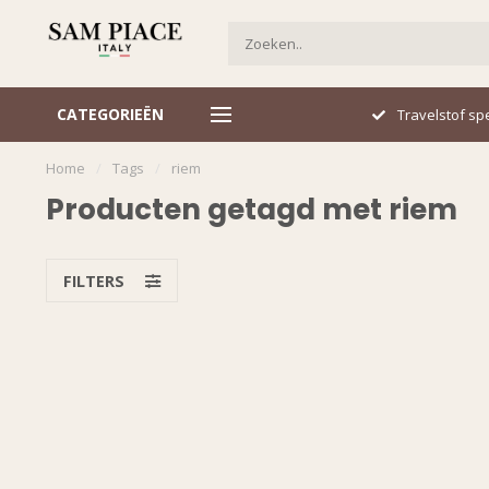
CATEGORIEËN
Italiaans design
Travelstof spe
Home
/
Tags
/
riem
Producten getagd met riem
FILTERS