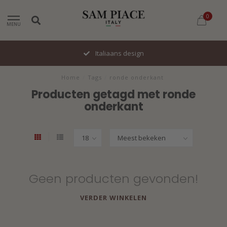
0
MENU
Italiaans design
Home
/
Tags
/
ronde onderkant
Producten getagd met ronde
onderkant
Geen producten gevonden!
VERDER WINKELEN