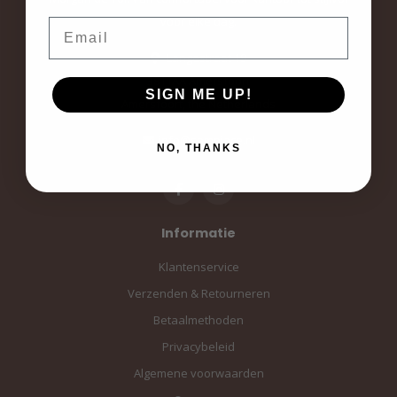
voor elke dag.
Email
Langestraat 19
3811AA Amersfoort
SIGN ME UP!
Amersfoort, the Netherlands
info@sampiace.nl
NO, THANKS
Informatie
Klantenservice
Verzenden & Retourneren
Betaalmethoden
Privacybeleid
Algemene voorwaarden