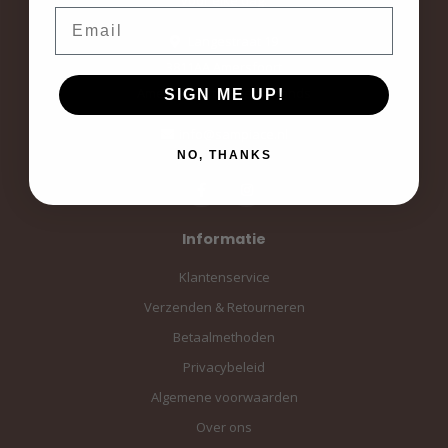
Email
Langestraat 19
3811AA Amersfoort
Amersfoort, the Netherlands
SIGN ME UP!
info@sampiace.nl
NO, THANKS
Informatie
Klantenservice
Verzenden & Retourneren
Betaalmethoden
Privacybeleid
Algemene voorwaarden
Over ons