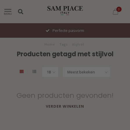
0
MENU
Perfecte pasvorm
Home
/
Tags
/
stijlvol
Producten getagd met stijlvol
Geen producten gevonden!
VERDER WINKELEN