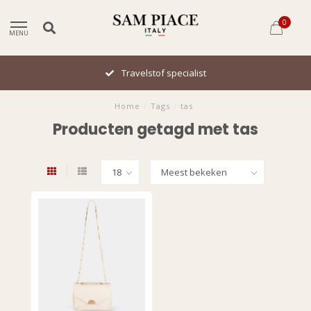
0
MENU
Travelstof specialist
Home
/
Tags
/
tas
Producten getagd met tas