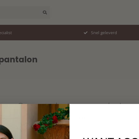
cialist
Snel geleverd
 pantalon
Geen producten gevonden!
VERDER WINKELEN