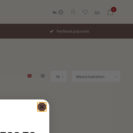
0
NL
Perfecte pasvorm