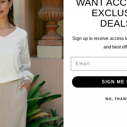
WANT ACC
EXCLU
Abonneer je op onze nieuwsbrief
DEAL
Blijf op de hoogte over onze laatste acties
Sign up to receive access t
and best off
Informatie
Email
Klantenservice
Verzenden & Retourneren
SIGN ME 
Betaalmethoden
Privacybeleid
NO, THAN
Algemene voorwaarden
Over ons
Winkel Locaties