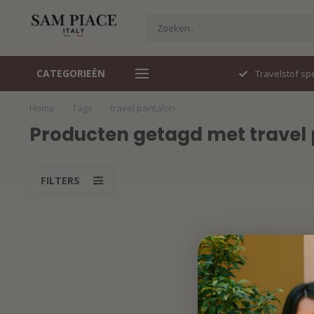
CATEGORIEËN
Italiaans design
Travelstof spe
Home
/
Tags
/
travel pantalon
Producten getagd met travel
FILTERS