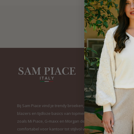
Bij Sam Piace vind je trendy broeken, elegante
blazers en tijdloze basics van topmerken
zoals Mi Piace, G-maxx en Morgan de Toi. Van
comfortabel voor kantoor tot stijlvol voor elke