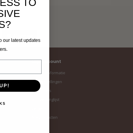
ESS TO
SIVE
S?
Abonneer
o our latest updates
ers.
Mijn account
Account informatie
Mijn bestellingen
UP!
Mijn tickets
Mijn verlanglijst
KS
Vergelijk
Alle producten