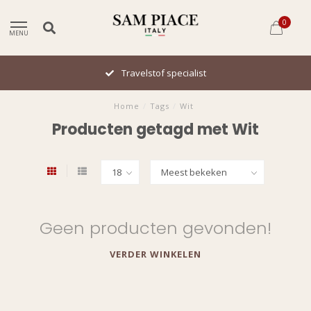
0
MENU
Travelstof specialist
Home
/
Tags
/
Wit
Producten getagd met Wit
Geen producten gevonden!
VERDER WINKELEN