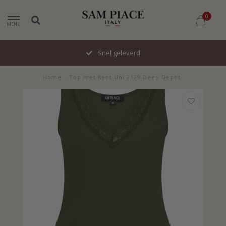
0
MENU
Snel geleverd
Home
/
Top met Kant Uni 2129 Deep Depht