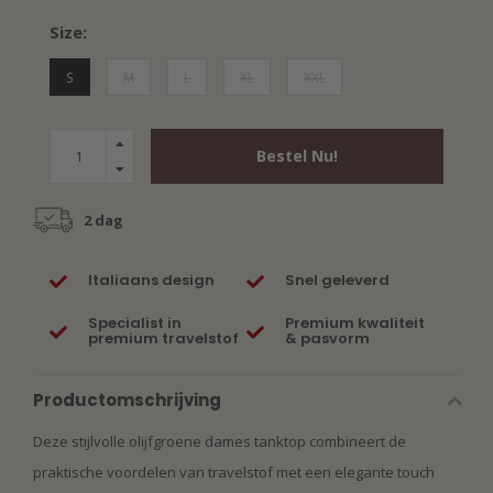
Size:
S
M
L
XL
XXL
Bestel Nu!
2 dag
Italiaans design
Snel geleverd
Specialist in
Premium kwaliteit
premium travelstof
& pasvorm
Productomschrijving
Deze stijlvolle olijfgroene dames tanktop combineert de
praktische voordelen van travelstof met een elegante touch