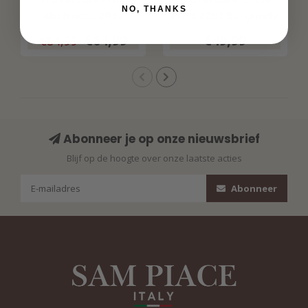
Travel Jurk Print
Travel Jurk Circle
NO, THANKS
Abstracte 2092
Print 2092 Burgundy
Burgundy Latte
€64,99
€49,99
€84,99
Abonneer je op onze nieuwsbrief
Blijf op de hoogte over onze laatste acties
Abonneer