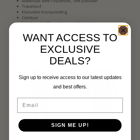
Materiaal: 84% Polyamide, 16% Elastaan
Travelstof
Klassieke knoopsluiting
Ceintuur
Lengte jurk: 105 cm (gemeten bij maat s)
Valt normaal
WANT ACCESS TO
Specificaties
EXCLUSIVE
DEALS?
Gerelateerde producten
SALE -24%
Sign up to receive access to our latest updates
and best offers.
Email
SIGN ME UP!
MI PIACE
MI PIACE