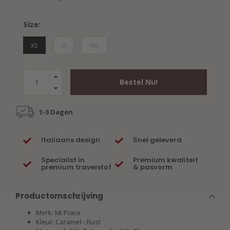
Size:
XS
M
3XL
Bestel Nu!
1-3 Dagen
Italiaans design
Snel geleverd
Specialist in
Premium kwaliteit
premium travelstof
& pasvorm
Productomschrijving
Merk: Mi Piace
Kleur: Caramel - Rust