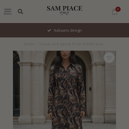
0
MENU
Italiaans design
Home
/
Travel Jurk Swirly Print 202092 Rust