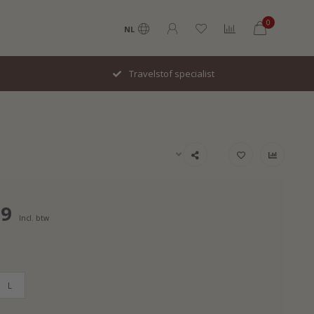
0
NL
Travelstof specialist
99
Incl. btw
L