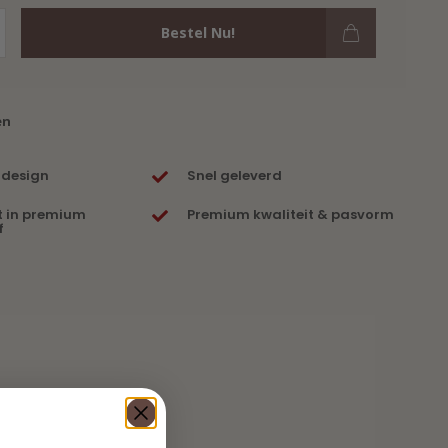
Bestel Nu!
en
 design
Snel geleverd
t in premium
Premium kwaliteit & pasvorm
f