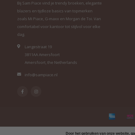
Bij Sam Piace vind je trendy broeken, elegante
blazers en tijdloze basics van topmerken
zoals Mi Piace, G-maxx en Morgan de Toi. Van
comfortabel voor kantoor tot stijlvol voor elke
dag.
Langestraat 19
3811AA Amersfoort
Amersfoort, the Netherlands
info@sampiace.nl
Door het gebruiken van onze website, ga