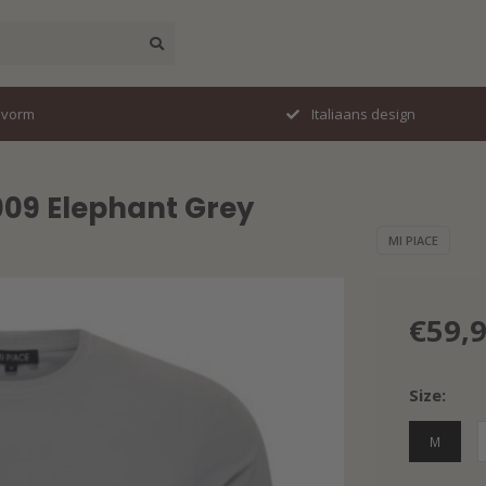
svorm
Italiaans design
009 Elephant Grey
MI PIACE
€59,
Size:
M