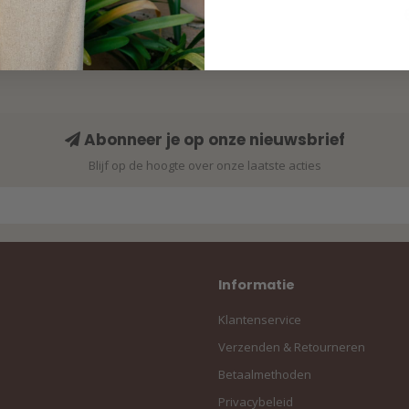
Abonneer je op onze nieuwsbrief
Blijf op de hoogte over onze laatste acties
Informatie
Klantenservice
Verzenden & Retourneren
Betaalmethoden
Privacybeleid