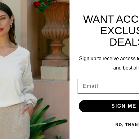
WANT ACC
Gerelatee
EXCLU
DEAL
Sign up to receive access t
and best off
73
Email
SIGN ME 
Travel M
NO, THAN
O