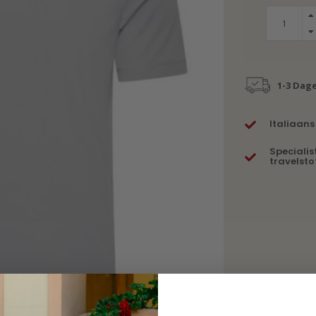
1-3 Dag
Italiaans
Specialis
travelsto