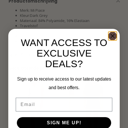
Productomschrijving
Merk: Mi Piace
Kleur:Dark Grey
Materiaal: 84% Polyamide, 16% Elastaan
Travelstof
V-hals
Mouwloos
WANT ACCESS TO
Valt normaal. We raden aan je eigen maat te kiezen
.
EXCLUSIVE
Specificaties
DEALS?
Gerelateerde producten
Sign up to receive access to our latest updates
and best offers.
Email
SIGN ME UP!