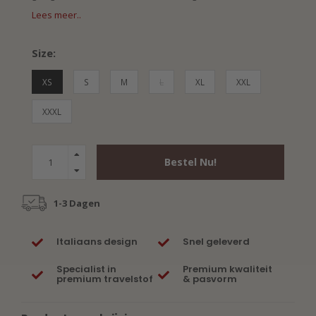
Lees meer..
Size:
XS
S
M
L
XL
XXL
XXXL
Bestel Nu!
1-3 Dagen
Italiaans design
Snel geleverd
Specialist in
Premium kwaliteit
premium travelstof
& pasvorm