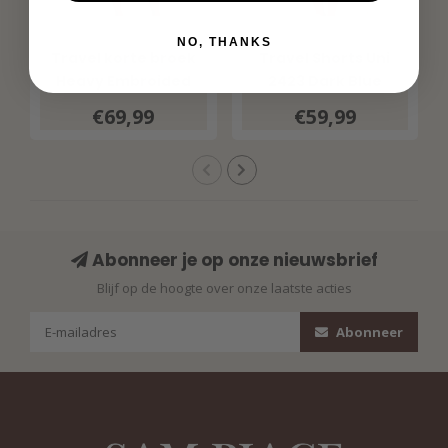
MI PIACE
MI PIACE
NO, THANKS
Travel korte broek
Travel Shorts Uni
Heavy Embroided
2423 Dark Blue
Bloom Print 202589
€69,99
€59,99
Multicolour
Abonneer je op onze nieuwsbrief
Blijf op de hoogte over onze laatste acties
Abonneer