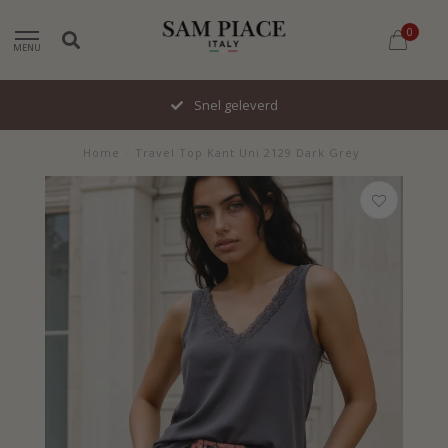
0
MENU
Snel geleverd
Home
/
Travel Top Kant Uni 2129 Dark Grey