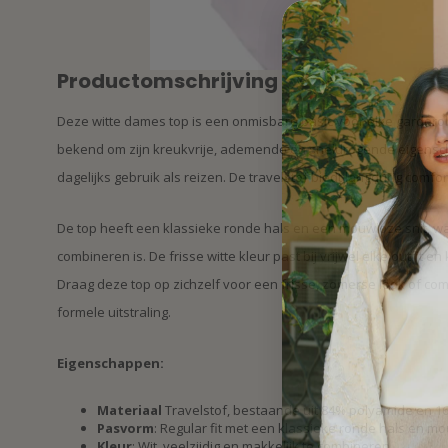
Productomschrijving
Deze witte dames top is een onmisbare basic voor elke garderob
bekend om zijn kreukvrije, ademende en sneldrogende eigensch
dagelijks gebruik als reizen. De travelstof biedt langdurig comfor
De top heeft een klassieke ronde hals en een mouwloze snit, wat 
combineren is. De frisse witte kleur past bij vrijwel elke outfit
Draag deze top op zichzelf voor een frisse, zomerse look of c
formele uitstraling.
Eigenschappen:
Materiaal
Travelstof, bestaande uit 84% polyamide en 1
Pasvorm
: Regular fit met een klassieke ronde hals en m
Kleur
: Wit, veelzijdig en makkelijk te combineren