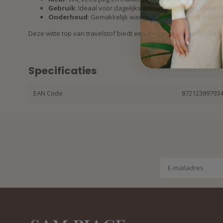
Gebruik
: Ideaal voor dagelijks gebruik, reizen en zowel c
Onderhoud
: Gemakkelijk wasbaar, blijft kreukvrij en be
Deze witte top van travelstof biedt een elegante en praktische b
Specificaties
EAN Code
87212389793