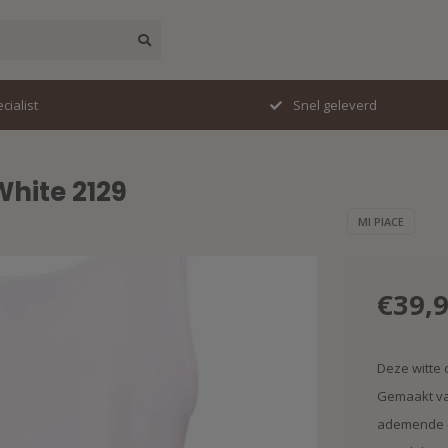
erd
Perfecte pasvorm
White 2129
MI PIACE
€39,
Deze witte 
Gemaakt van
ademende e