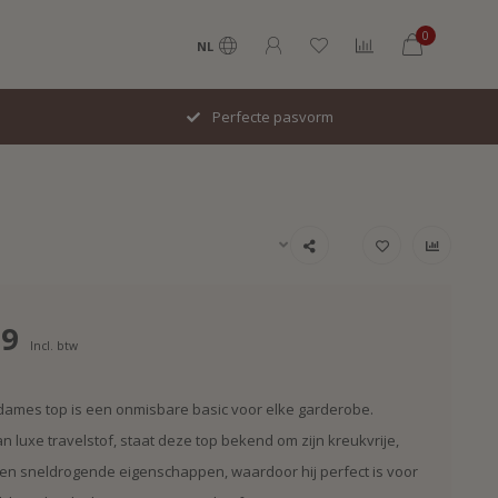
0
NL
Italiaans design
99
Incl. btw
dames top is een onmisbare basic voor elke garderobe.
 luxe travelstof, staat deze top bekend om zijn kreukvrije,
n sneldrogende eigenschappen, waardoor hij perfect is voor