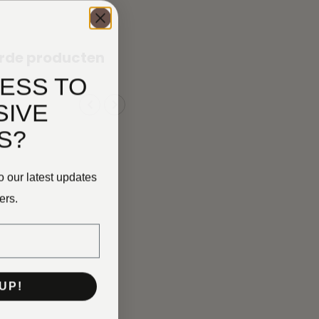
rde producten
ESS TO
SIVE
S?
o our latest updates
ers.
UP!