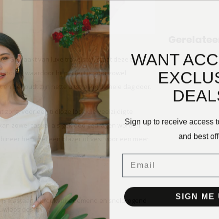
Gerelatee
WANT ACC
e. Gemaakt van luxe travelstof, staat deze top
EXCLU
appen, waardoor hij perfect is voor zowel
t en behoudt zijn nette uitstraling de hele dag door.
DEAL
zorgt voor een tijdloze look die veelzijdig te
Sign up to receive access t
 en kan zowel casual als gekleed gedragen worden.
and best off
ombineer hem met een blazer of vest voor een meer
Email
SIGN ME 
6% elastaan – kreukvrij, ademend en sneldrogend
ouwloos design