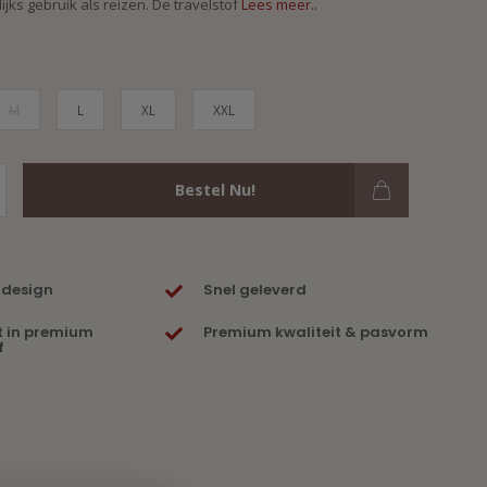
ijks gebruik als reizen. De travelstof
Lees meer..
M
L
XL
XXL
Bestel Nu!
 design
Snel geleverd
t in premium
Premium kwaliteit & pasvorm
f