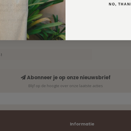
NO, THAN
asual als geklede outfits
houdt zijn vorm en kleur
asis voor elke outfit en gelegenheid.
41
Abonneer je op onze nieuwsbrief
Blijf op de hoogte over onze laatste acties
Informatie