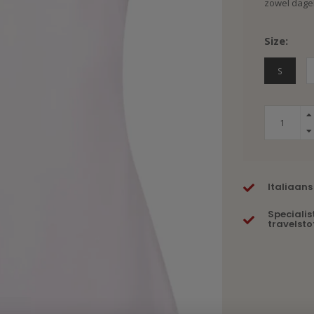
zowel dagel
Size:
S
Italiaans
Specialis
travelsto