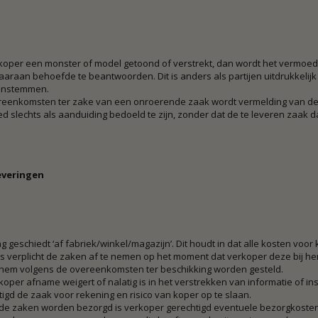
koper een monster of model getoond of verstrekt, dan wordt het vermoed s
aaraan behoefde te beantwoorden. Dit is anders als partijen uitdrukkelij
enstemmen.
ereenkomsten ter zake van een onroerende zaak wordt vermelding van d
d slechts als aanduiding bedoeld te zijn, zonder dat de te leveren zaak
Leveringen
g geschiedt ‘af fabriek/winkel/magazijn’. Dit houdt in dat alle kosten voor k
is verplicht de zaken af te nemen op het moment dat verkoper deze bij h
hem volgens de overeenkomsten ter beschikking worden gesteld.
koper afname weigert of nalatig is in het verstrekken van informatie of ins
igd de zaak voor rekening en risico van koper op te slaan.
 de zaken worden bezorgd is verkoper gerechtigd eventuele bezorgkosten 