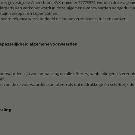
ace, gevestigd te Amersfoort, KVK-nummer 55773974, wordt in deze alge
erpartij van verkoper wordt in deze algemene voorwaarden aangeduid al
n zijn verkoper en koper samen.
 overeenkomst wordt bedoeld de koopovereenkomst tussen partijen.
Toepasselijkheid algemene voorwaarden
oorwaarden zijn van toepassing op alle offertes, aanbiedingen, overee
er.
n van deze voorwaarden kan alleen als dat uitdrukkelijk én schriftelijk d
taling