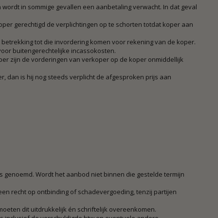
n wordt in sommige gevallen een aanbetaling verwacht. In dat geval
erkoper gerechtigd de verplichtingen op te schorten totdat koper aan
t betrekking tot die invordering komen voor rekening van de koper.
or buitengerechtelijke incassokosten.
koper zijn de vorderingen van verkoper op de koper onmiddellijk
 dan is hij nog steeds verplicht de afgesproken prijs aan
 is genoemd. Wordt het aanbod niet binnen die gestelde termijn
geen recht op ontbinding of schadevergoeding, tenzij partijen
oeten dit uitdrukkelijk én schriftelijk overeenkomen.