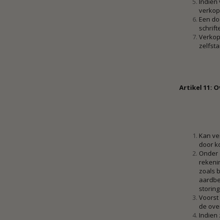
Indien
verkope
Een doo
schrift
Verkope
zelfsta
Artikel 11: 
Kan ver
door k
Onder 
rekeni
zoals b
aardbe
storing
Voorst
de over
Indien 