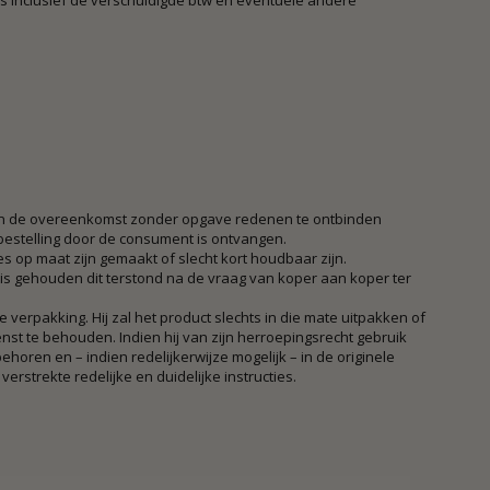
js inclusief de verschuldigde btw en eventuele andere
gen de overeenkomst zonder opgave redenen te ontbinden
 bestelling door de consument is ontvangen.
s op maat zijn gemaakt of slecht kort houdbaar zijn.
s gehouden dit terstond na de vraag van koper aan koper ter
verpakking. Hij zal het product slechts in die mate uitpakken of
nst te behouden. Indien hij van zijn herroepingsrecht gebruik
horen en – indien redelijkerwijze mogelijk – in de originele
trekte redelijke en duidelijke instructies.