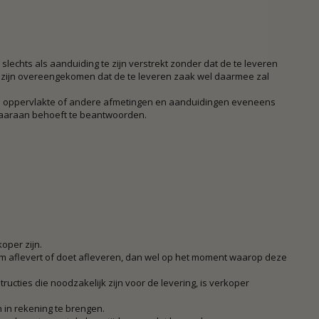
lechts als aanduiding te zijn verstrekt zonder dat de te leveren
k zijn overeengekomen dat de te leveren zaak wel daarmee zal
e oppervlakte of andere afmetingen en aanduidingen eveneens
 daaraan behoeft te beantwoorden.
oper zijn.
em aflevert of doet afleveren, dan wel op het moment waarop deze
tructies die noodzakelijk zijn voor de levering, is verkoper
in rekening te brengen.