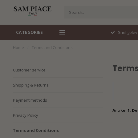
CATEGORIES
Travelstof specialist
Snel gelev
Home
/
Terms and Conditions
Terms
Customer service
Shipping & Returns
Payment methods
Artikel 1: De
Privacy Policy
Terms and Conditions