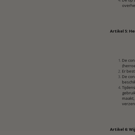
De op 
overhe
Artikel 5: H
De con
(herroe
Er best
De con
beschik
Tijdens
gebruik
maakt, 
verzen
Artikel 6: W