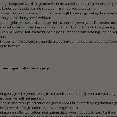
edige koopsom wordt altijd meteen in de winkel voldaan. Bij reserveringe
de koper een bewijs van de reservering en de vooruitbetaling.
 koper niet op tijd, dan is hij in gebreke. Blijft koper in gebreke, dan is v
talingsverplichting heeft voldaan.
koper in gebreke, dan zal verkoper tot invordering overgaan. De kosten me
ncassokosten worden berekend aan de hand van het Besluit vergoeding vo
l van liquidatie, faillissement, beslag of surseance van betaling van de 
aar.
 koper zijn medewerking aan de uitvoering van de opdracht door verkoper,
r te betalen.
anbiedingen, offertes en prijs
ingen zijn vrijblijvend, tenzij in het aanbod een termijn van aanvaarding
rd, dan vervalt het aanbod.
jden in offertes zijn indicatief en geven koper bij overschrijding daarvan 
kelijk én schriftelijk anders zijn overeengekomen.
ingen en offertes gelden niet automatisch voor nabestellingen. Partijen m