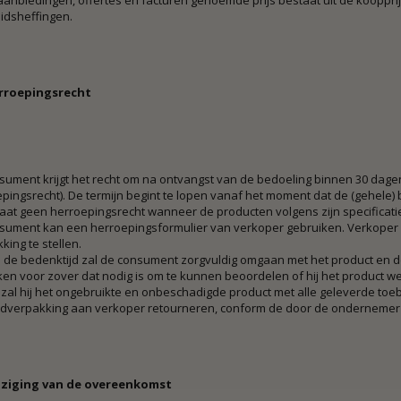
aanbiedingen, offertes en facturen genoemde prijs bestaat uit de kooppri
idsheffingen.
erroepingsrecht
sument krijgt het recht om na ontvangst van de bedoeling binnen 30 da
pingsrecht). De termijn begint te lopen vanaf het moment dat de (gehele)
aat geen herroepingsrecht wanneer de producten volgens zijn specificatie
sument kan een herroepingsformulier van verkoper gebruiken. Verkoper i
king te stellen.
 de bedenktijd zal de consument zorgvuldig omgaan met het product en de 
en voor zover dat nodig is om te kunnen beoordelen of hij het product we
zal hij het ongebruikte en onbeschadigde product met alle geleverde toebe
dverpakking aan verkoper retourneren, conform de door de ondernemer vers
ijziging van de overeenkomst