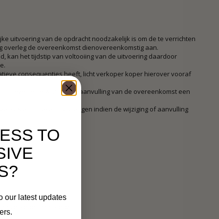
jke uitvoering van de opdracht noodzakelijk is om de te verrichten
ling overleg de overeenkomst dienovereenkomstig aan.
 kan het tijdstip van voltooiing van de uitvoering daardoor
e.
atieve consequenties heeft, licht verkoper koper hierover vooraf
 in hoeverre de wijziging of aanvulling van de overeenkomst een
meerkosten in rekening brengen indien de wijziging of aanvulling
ESS TO
SIVE
S?
o our latest updates
 van verkoper naar koper.
ers.