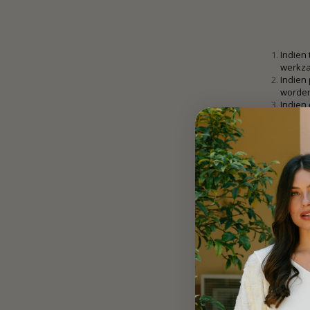
Indien 
werkza
Indien
worden
Indien 
schrifte
Indien 
oversch
In afwi
het ge
Artikel 7: O
Zodra 