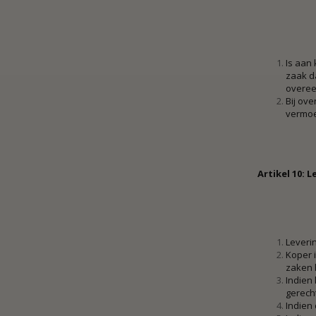
Is aan 
zaak d
overe
Bij ov
vermoe
Artikel 10: 
Leverin
Koper 
zaken 
Indien 
gerecht
Indien