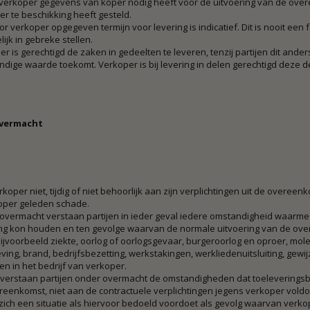
 verkoper gegevens van koper nodig heeft voor de uitvoering van de ove
r te beschikking heeft gesteld.
r verkoper opgegeven termijn voor levering is indicatief. Dit is nooit een 
elijk in gebreke stellen.
r is gerechtigd de zaken in gedeelten te leveren, tenzij partijen dit ande
ndige waarde toekomt. Verkoper is bij levering in delen gerechtigd deze de
Overmacht
koper niet, tijdig of niet behoorlijk aan zijn verplichtingen uit de overee
oper geleden schade.
overmacht verstaan partijen in ieder geval iedere omstandigheid waarm
ng kon houden en ten gevolge waarvan de normale uitvoering van de over
ijvoorbeeld ziekte, oorlog of oorlogsgevaar, burgeroorlog en oproer, mole
ving, brand, bedrijfsbezetting, werkstakingen, werkliedenuitsluiting, ge
en in het bedrijf van verkoper.
 verstaan partijen onder overmacht de omstandigheden dat toeleveringsbe
eenkomst, niet aan de contractuele verplichtingen jegens verkoper voldoen
zich een situatie als hiervoor bedoeld voordoet als gevolg waarvan verko