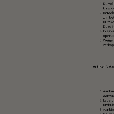
De voll
krijgt 
Betaalt
zijn be
Blijft 
Deze i
In geva
opeisb
Weigert
verkope
Artikel 4: A
Aanbied
aanvaa
Leverti
uitdruk
Aanbied