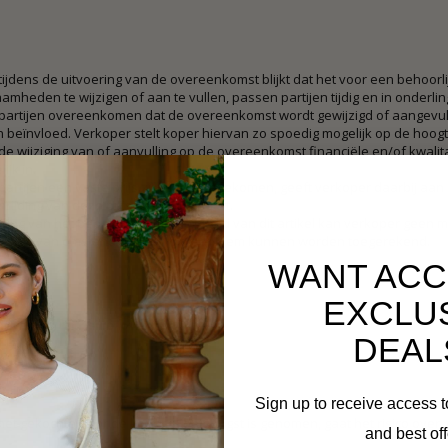
tijdens de uitvoering van de overeenkomst blijkt dat het voor een behoorli
amheden te wijzigen of aan te vullen, passen partijen tijdig en in onder
 partijen overeenkomen dat de overeenkomst wordt gewijzigd of aangevuld,
 beïnvloed. Verkoper stelt koper hiervan zo spoedig mogelijk op de hoogt
de wijziging van of aanvulling op de overeenkomst financiële en/of kwalit
lijk in.
partijen een vaste prijs zijn overeengekomen, geeft verkoper daarbij aan
rijding van deze prijs tot gevolg heeft.
jking van het bepaalde in het derde lid van dit artikel kan verkoper geen 
volg is van omstandigheden die aan hem kunnen worden toegerekend.
WANT ACC
EXCLU
plevering en risico-overgang
DEAL
Sign up to receive access t
het gekochte door de koper in ontvangst is genomen, gaat het risico over
and best off