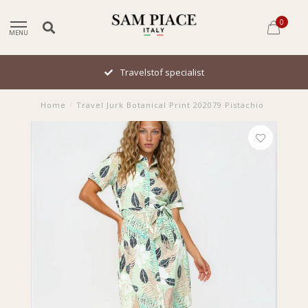
0
MENU
Travelstof specialist
Home
/
Travel Jurk Botanical Print 202079 Pistachio