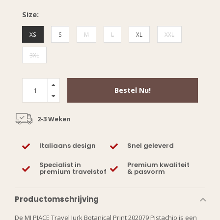
Size:
XS
S
M
L
XL
XXL
3XL
Bestel Nu!
2-3 Weken
Italiaans design
Snel geleverd
Specialist in
Premium kwaliteit
premium travelstof
& pasvorm
Productomschrijving
De MI PIACE Travel Jurk Botanical Print 202079 Pistachio is een