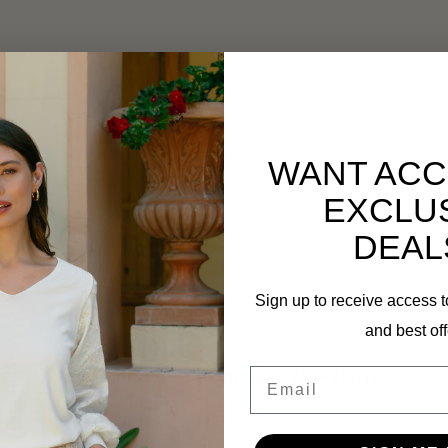
WANT ACC
EXCLU
DEAL
Sign up to receive access t
and best off
Email
Abonnieren Sie unseren Newsletter
Bleibe auf dem Laufenden mit unseren Newsletter-Angeboten