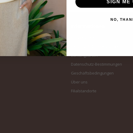
SIGN ME 
NO, THAN
Informationen
Kundendienst
Versand & Rücksendungen
Zahlungsarten
Datenschutz-Bestimmungen
Geschäftsbedingungen
Über uns
Filialstandorte