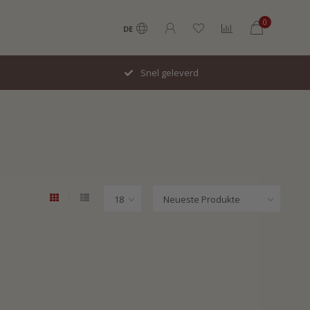
0
DE
Snel geleverd