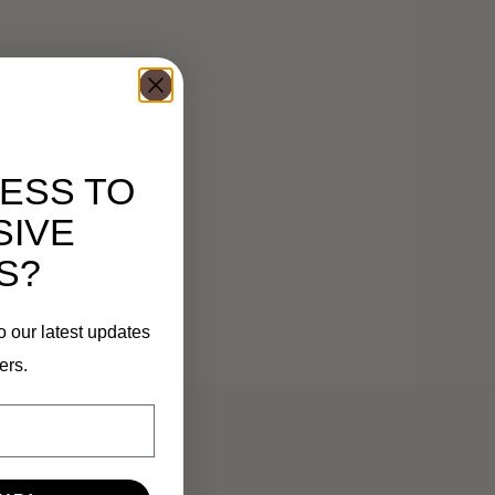
ESS TO
SIVE
S?
o our latest updates
ers.