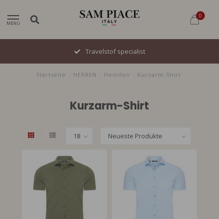
0
MENU
Travelstof specialist
Startseite
/
HERREN
/
Hemden
/
Kurzarm-Shirt
Kurzarm-Shirt