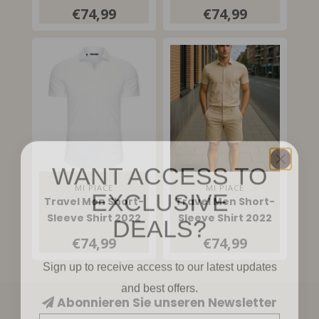
Off White
Elephant Grey
€74,99
€74,99
WANT ACCESS TO
EXCLUSIVE
MI PIACE
MI PIACE
Travel Men Short-
Travel Men Short-
DEALS?
Sleeve Shirt 2022
Sleeve Shirt 2022
White
Sand
€74,99
€74,99
Sign up to receive access to our latest updates
and best offers.
Abonnieren Sie unseren Newsletter
Email