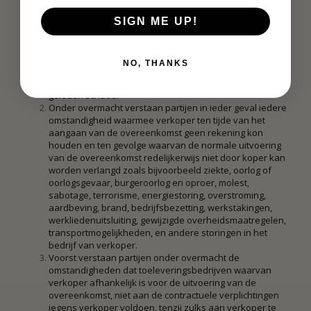
SIGN ME UP!
Kan verkoper niet, tijdig of niet behoorlijk aan zijn
NO, THANKS
verplichtingen uit de overeenkomst voldoen door
overmacht, dan is hij niet aansprakelijke voor door koper
geleden schade.
Onder overmacht verstaan partijen in ieder geval iedere
omstandigheid waarmee verkoper ten tijde van het
aangaan van de overeenkomst geen rekening kon
houden en ten gevolge waarvan de normale uitvoering
van de overeenkomst redelijkerwijs niet door koper kan
worden verlangd zoals bijvoorbeeld ziekte, oorlog of
oorlogsgevaar, burgeroorlog en oproer, molest,
sabotage, terrorisme, energiestoring, overstroming,
aardbeving, brand, bedrijfsbezetting, werkstakingen,
werkliedenuitsluiting, gewijzigde overheidsmaatregelen,
transportmogelijkheden, en andere storingen in het
bedrijf van verkoper.
Voorst verstaan partijen onder overmacht de
omstandigheden dat toeleveringsbedrijven waarvan
verkoper afhankelijk is voor de uitvoering van de
overeenkomst, niet aan de contractuele verplichtingen
jegens verkoper voldoen, tenzij zulks aan verkoper te