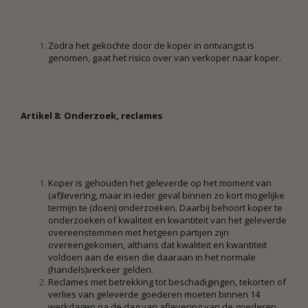
Zodra het gekochte door de koper in ontvangst is
genomen, gaat het risico over van verkoper naar koper.
Artikel 8: Onderzoek, reclames
Koper is gehouden het geleverde op het moment van
(af)levering, maar in ieder geval binnen zo kort mogelijke
termijn te (doen) onderzoeken. Daarbij behoort koper te
onderzoeken of kwaliteit en kwantiteit van het geleverde
overeenstemmen met hetgeen partijen zijn
overeengekomen, althans dat kwaliteit en kwantiteit
voldoen aan de eisen die daaraan in het normale
(handels)verkeer gelden.
Reclames met betrekking tot beschadigingen, tekorten of
verlies van geleverde goederen moeten binnen 14
werkdagen na de dag van aflevering van de goederen