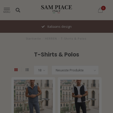
0
MENU
Italiaans design
Startseite
/
HERREN
/
T-Shirts & Polos
T-Shirts & Polos