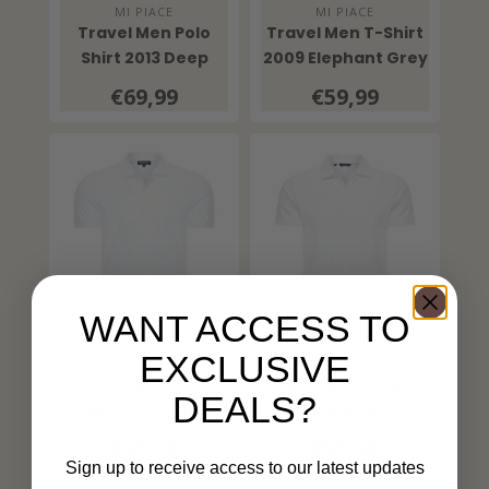
MI PIACE
MI PIACE
Travel Men Polo
Travel Men T-Shirt
Shirt 2013 Deep
2009 Elephant Grey
Depth
€69,99
€59,99
WANT ACCESS TO
EXCLUSIVE
MI PIACE
MI PIACE
Travel Men Polo
Travel Men V Neck
DEALS?
Shirt 2013 White
Polo Shirt 2032
White
€69,99
€59,99
Sign up to receive access to our latest updates