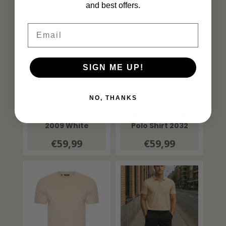
and best offers.
Email
SIGN ME UP!
NO, THANKS
MI PIACE
MI PIACE
Travel Men T-Shirt
Travel Men V Neck
2009 White
Polo Shirt 2032
Sand
€59,99
€59,99