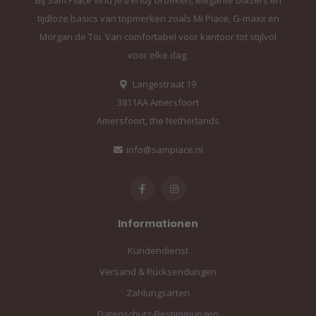
Bij Sam Piace vind je trendy broeken, elegante blazers en
tijdloze basics van topmerken zoals Mi Piace, G-maxx en
Morgan de Toi. Van comfortabel voor kantoor tot stijlvol
voor elke dag.
Langestraat 19
3811AA Amersfoort
Amersfoort, the Netherlands
info@sampiace.nl
Informationen
Kundendienst
Versand & Rücksendungen
Zahlungsarten
Datenschutz-Bestimmungen