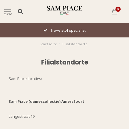
0
MENU
Travelstof specialist
Startseite
/
Filialstandorte
Filialstandorte
Sam Piace locaties:
Sam Piace (damescollectie) Amersfoort
Langestraat 19