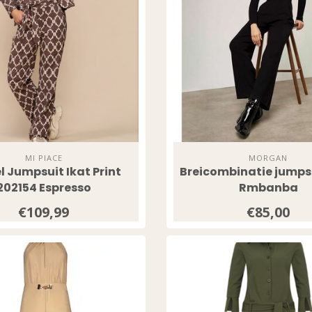
MI PIACE
MORGAN
l Jumpsuit Ikat Print
Breicombinatie jumps
202154 Espresso
Rmbanba
€109,99
€85,00