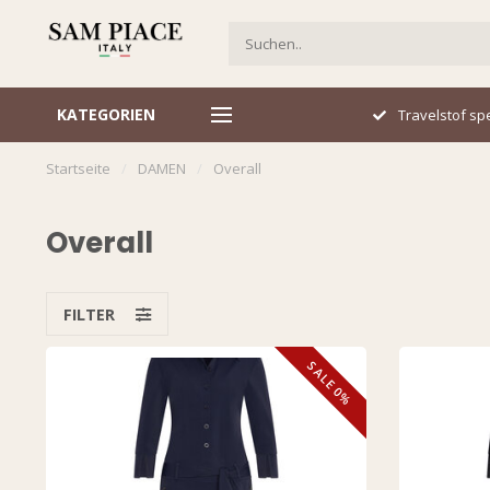
KATEGORIEN
Italiaans design
Travelstof spe
Startseite
/
DAMEN
/
Overall
Overall
FILTER
SALE 0%