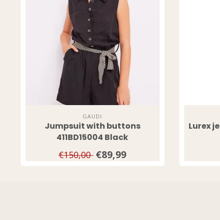
GAUDI
Jumpsuit with buttons
Lurex j
411BD15004 Black
€89,99
€150,00