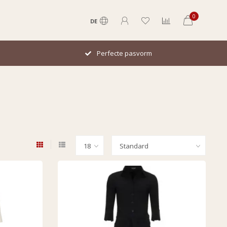
0
DE
Perfecte pasvorm