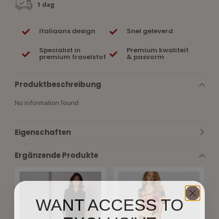
1 dag
Italiaans design
Snel geleverd
Specialist in
Premium kwaliteit
premium travelstof
& pasvorm
Produktbeschreibung
No information found
Eigenschaften
Ergänzende Produkte
WANT ACCESS TO