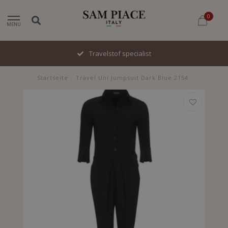
0
MENU
Travelstof specialist
Startseite
/
Travel Uni Jumpsuit Dark Blue 2154