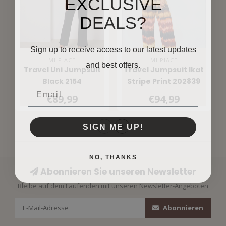
EXCLUSIVE
DEALS?
Sign up to receive access to our latest updates
MI PIACE
MI PIACE
and best offers.
Travel Uni Jumpsuit
Travel Jumpsuit Ikat
Black 2154
Stripe Print 202839
Email
Espresso
€89,99
€94,99
SIGN ME UP!
NO, THANKS
Abonnieren Sie unseren Newsletter
Bleibe auf dem Laufenden mit unseren Newsletter-Angeboten
Abonnieren