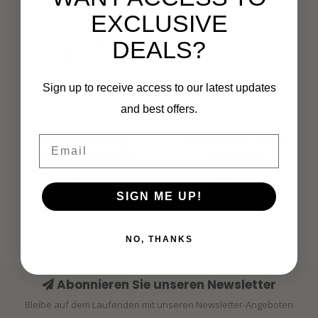
EXCLUSIVE
DEALS?
Sign up to receive access to our latest updates
and best offers.
MI PIACE
MI PIACE
Email
Travel Men Long-
Travel Men T-Shirt
sleeve Shirt 2010
2009 Sand
Sand
€79,99
€59,99
SIGN ME UP!
NO, THANKS
Abonnieren Sie unseren Newsletter
Bleibe auf dem Laufenden mit unseren Newsletter-Angeboten