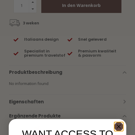
In den Warenkorb
3 weken
Italiaans design
Snel geleverd
Specialist in
Premium kwaliteit
premium travelstof
& pasvorm
Produktbeschreibung
No information found
Eigenschaften
Ergänzende Produkte
WANT ACCESS TO