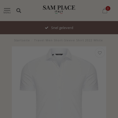
0
MENU
Snel geleverd
Startseite
/
Travel Men Short-Sleeve Shirt 2022 White