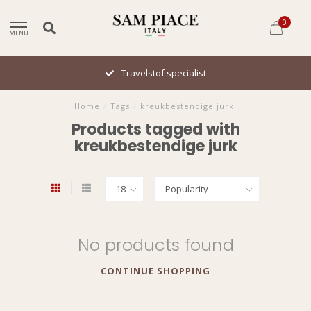
0
MENU
Travelstof specialist
Home
/
Tags
/
kreukbestendige jurk
Products tagged with
kreukbestendige jurk
No products found
CONTINUE SHOPPING